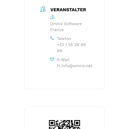
VERANSTALTER
Omnis Software
France
Telefon
+33 1 55 28 99
99
E-Mail
fr.info@omnis.net