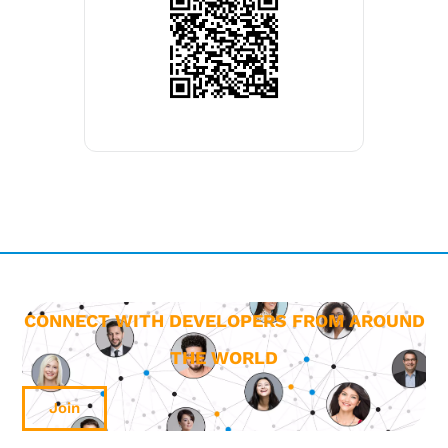
CONNECT WITH DEVELOPERS FROM AROUND
THE WORLD
Join