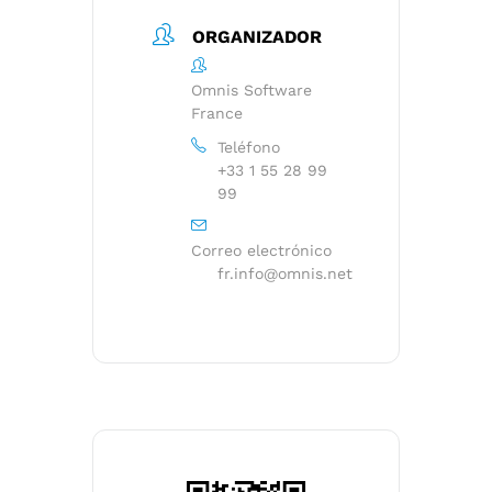
ORGANIZADOR
Omnis Software
France
Teléfono
+33 1 55 28 99
99
Correo electrónico
fr.info@omnis.net