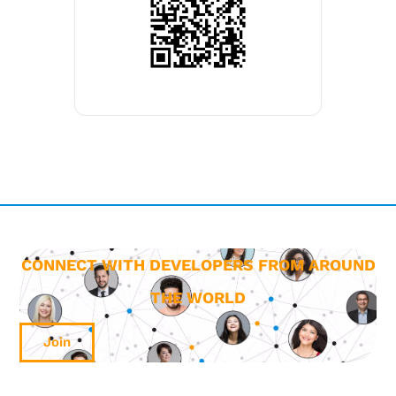
CONNECT WITH DEVELOPERS FROM AROUND
THE WORLD
Join