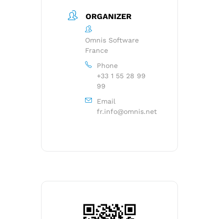
ORGANIZER
Omnis Software
France
Phone
+33 1 55 28 99
99
Email
fr.info@omnis.net