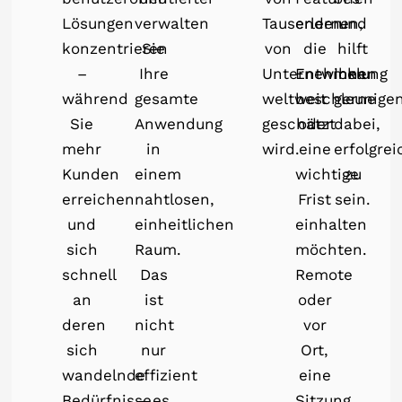
Lösungen
verwalten
Tausenden
erlernen,
und
konzentrieren
Sie
von
die
hilft
–
Ihre
Unternehmen
Entwicklung
Ihnen
während
gesamte
weltweit
beschleunige
gerne
Sie
Anwendung
geschätzt
oder
dabei,
mehr
in
wird.
eine
erfolgrei
Kunden
einem
wichtige
zu
erreichen
nahtlosen,
Frist
sein.
und
einheitlichen
einhalten
sich
Raum.
möchten.
schnell
Das
Remote
an
ist
oder
deren
nicht
vor
sich
nur
Ort,
wandelnde
effizient
eine
Bedürfnisse
– es
Sitzung