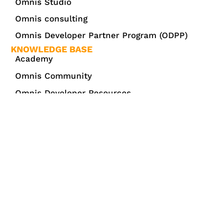
Omnis Studio
Omnis consulting
Omnis Developer Partner Program (ODPP)
KNOWLEDGE BASE
Academy
Omnis Community
Omnis Developer Resources
OMNIS STORE
Overview
ABOUT OMNIS
Über Omnis
Brand Guideline
Events
News/Blog