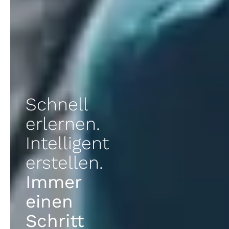
Schnell
erlernen.
Intelligent
erstellen.
Immer
einen
Schritt