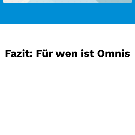
Fazit: Für wen ist Omnis
Studio geeignet?
Startups, Einzelentwickler und große Teams
,
die schnell und effizient professionelle
Geschäftsanwendungen für Web, Mobilgeräte
und Desktop entwickeln möchten.
Unternehmen, die Zukunftssicherheit, einfache
Wartung, plattformübergreifende Bereitstellung
und hohe Produktivität anstreben.