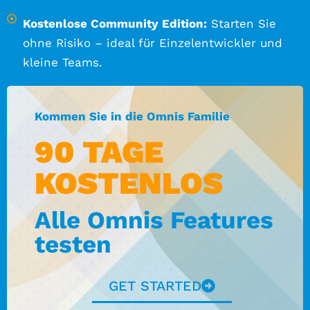
Kostenlose Community Edition:
Starten Sie
ohne Risiko – ideal für Einzelentwickler und
kleine Teams.
Kommen Sie in die Omnis Familie
90 TAGE
KOSTENLOS
Alle Omnis Features
testen
GET STARTED