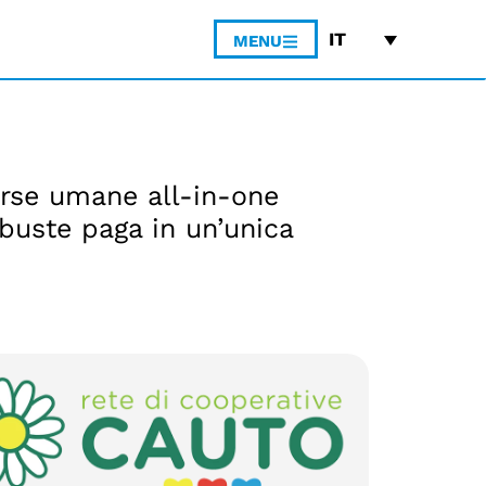
IT
MENU
orse umane all-in-one
 buste paga in un’unica