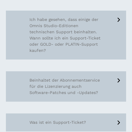
Ja, in der kostenlosen Community
Ich habe gesehen, dass einige der
Edition ist ein Basis-Support-
Omnis Studio-Editionen
technischen Support beinhalten.
Service enthalten. Dieser Basis-
Wann sollte ich ein Support-Ticket
oder GOLD- oder PLATIN-Support
Support-Service wird von
kaufen?
erfahrenen Entwicklern und
Support-Ingenieuren bereitgestellt
und bietet Ihnen echte Hilfe. Dieser
Die Abopreise für die kostenlose
Beinhaltet der Abonnementservice
kostenlose Support-Service ist in
Omnis Studio CommunityPro
für die Lizenzierung auch
Software-Patches und -Updates?
der Anzahl der Fälle nicht begrenzt,
Edition und die Professional Edition
aber er wird nur per E-Mail
beinhalten nur technischen Support
bereitgestellt.
per Email. Die Lifetime-Lizenzen
Einer der vielen Vorteile von Lizenz-
Was ist ein Support-Ticket?
Professional Edition enthalten
Abonnements ist, dass Patches und