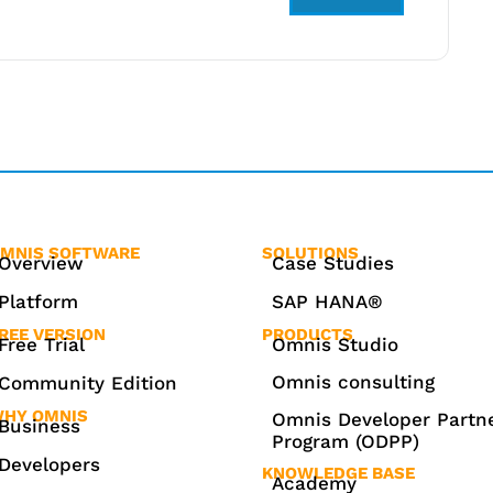
MNIS SOFTWARE
SOLUTIONS
Overview
Case Studies
Platform
SAP HANA®
REE VERSION
PRODUCTS
Free Trial
Omnis Studio
Omnis consulting
Community Edition
HY OMNIS
Omnis Developer Partn
Business
Program (ODPP)
Developers
KNOWLEDGE BASE
Academy