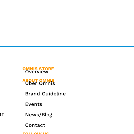
OMNIS STORE
Overview
ABOUT OMNIS
Über Omnis
Brand Guideline
Events
er
News/Blog
Contact
FOLLOW US