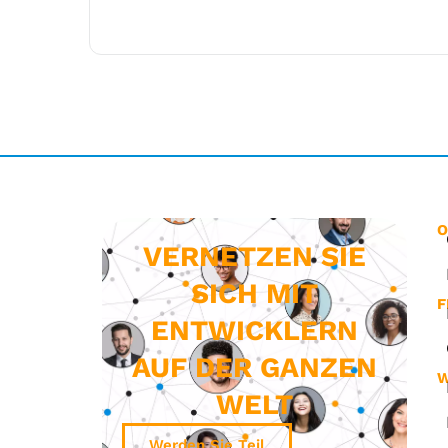
O
VERNETZEN SIE
SICH MIT
F
ENTWICKLERN
AUF DER GANZEN
W
WELT
Werden Sie Teil