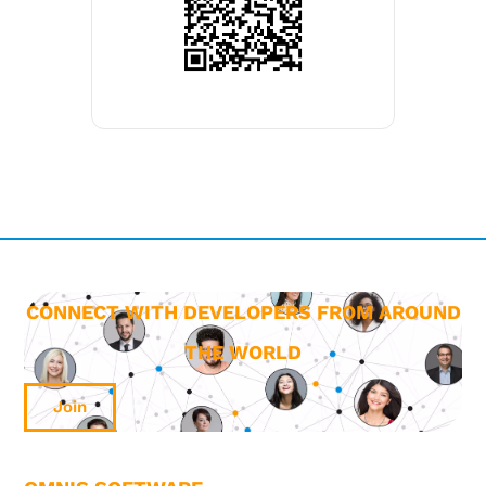
CONNECT WITH DEVELOPERS FROM AROUND
THE WORLD
Join