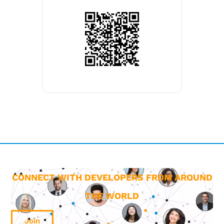
CONNECT WITH DEVELOPERS FROM AROUND
THE WORLD
Join